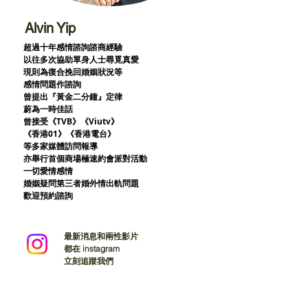
Alvin Yip
超過十年感情諮詢諮商經驗
以往多次協助單身人士尋覓真愛
現則為復合挽回婚姻狀況等
感情問題作諮詢
曾提出『黃金二分鐘』定律
蔚為一時佳話
曾接受《TVB》《Viutv》
《香港01》
《香港電台》
等多家媒體訪問報導
亦舉行首個商場極速約會派對活動
一切愛情感情
婚姻疑問第三者婚外情出軌問題
歡迎預約諮詢
最新消息和兩性影片
都在 instagram
立刻追蹤我們