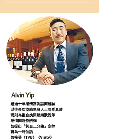
Alvin Yip
超過十年感情諮詢諮商經驗
以往多次協助單身人士尋覓真愛
現則為復合挽回婚姻狀況等
感情問題作諮詢
曾提出『黃金二分鐘』定律
蔚為一時佳話
曾接受《TVB》《Viutv》