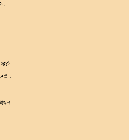
的。」
logy》
改善，
確指出
。