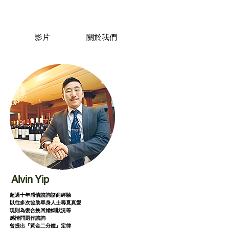
影片
關於我們
Alvin Yip
超過十年感情諮詢諮商經驗
以往多次協助單身人士尋覓真愛
現則為復合挽回婚姻狀況等
感情問題作諮詢
曾提出『黃金二分鐘』定律