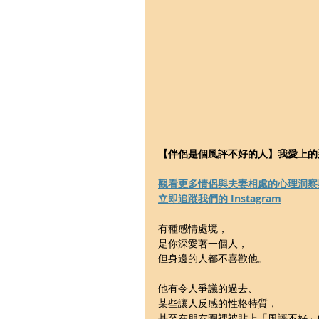
【伴侶是個風評不好的人】我愛上的
觀看
更多情侶與夫妻相處的心理洞察
立即追蹤我們的 Instagram
有種感情處境，
是你深愛著一個人，
但身邊的人都不喜歡他。
他有令人爭議的過去、
某些讓人反感的性格特質，
甚至在朋友圈裡被貼上「風評不好」