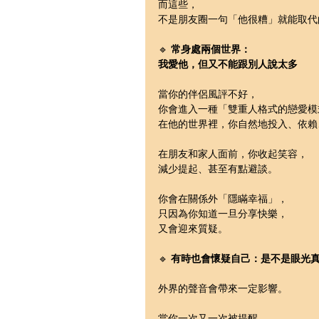
而這些，
不是朋友圈一句「他很糟」就能取代
🔹 
常身處兩個世界：
我愛他，但又不能跟別人說太多
當你的伴侶風評不好，
你會進入一種「雙重人格式的戀愛模
在他的世界裡，你自然地投入、依賴
在朋友和家人面前，你收起笑容，
減少提起、甚至有點避談。
你會在關係外「隱瞞幸福」，
只因為你知道一旦分享快樂，
又會迎來質疑。
🔹 
有時也會懷疑自己：是不是眼光
外界的聲音會帶來一定影響。
當你一次又一次被提醒