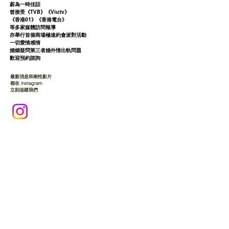
蔚為一時佳話
曾接受《TVB》《Viutv》
《香港01》
《香港電台》
等多家媒體訪問報導
亦舉行首個商場極速約會派對活動
一切愛情感情
婚姻疑問第三者婚外情出軌問題
歡迎預約諮詢
最新消息和兩性影片
都在 instagram
立刻追蹤我們