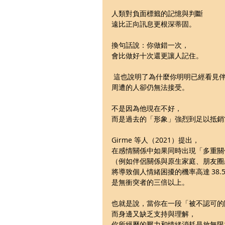
人類對負面標籤的記憶與判斷
遠比正向訊息更根深蒂固。
換句話說：你做錯一次，
會比做好十次還更讓人記住。
 這也說明了為什麼你明明已經看見
周遭的人卻仍無法接受。
不是因為他現在不好，
而是過去的「形象」強烈到足以抵銷
Girme 等人（2021）提出，
在感情關係中如果同時出現「多重關
（例如伴侶關係與原生家庭、朋友圈
將導致個人情緒困擾的機率高達 38.
是無衝突者的三倍以上。 
也就是說，當你在一段「被不認可的
而身邊又缺乏支持與理解，
你所經歷的壓力和情緒消耗是放無限