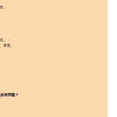
的。
式」：
、享受。
真的有問題？