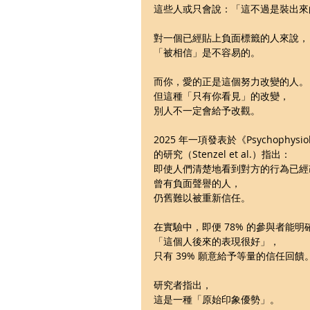
這些人或只會說：「這不過是裝出來
對一個已經貼上負面標籤的人來說，
「被相信」是不容易的。
而你，愛的正是這個努力改變的人。
但這種「只有你看見」的改變，
別人不一定會給予改觀。
2025 年一項發表於《Psychophysio
的研究（Stenzel et al.）指出： 
即使人們清楚地看到對方的行為已經
曾有負面聲譽的人，
仍舊難以被重新信任。 
在實驗中，即便 78% 的參與者能明
「這個人後來的表現很好」，
只有 39% 願意給予等量的信任回饋
研究者指出，
這是一種「原始印象優勢」。