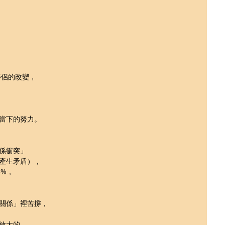
伴侶的改變，
當下的努力。
係衝突」
產生矛盾），
5%，
關係」裡苦撐，
放大的。