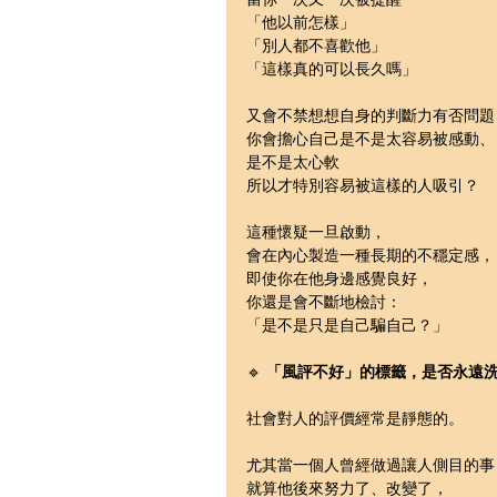
「他以前怎樣」
「別人都不喜歡他」
「這樣真的可以長久嗎」
又會不禁想想自身的判斷力有否問題
你會擔心自己是不是太容易被感動、
是不是太心軟
所以才特別容易被這樣的人吸引？
這種懷疑一旦啟動，
會在內心製造一種長期的不穩定感，
即使你在他身邊感覺良好，
你還是會不斷地檢討：
「是不是只是自己騙自己？」
🔹 
「風評不好」的標籤，是否永遠
社會對人的評價經常是靜態的。
尤其當一個人曾經做過讓人側目的事
就算他後來努力了、改變了，