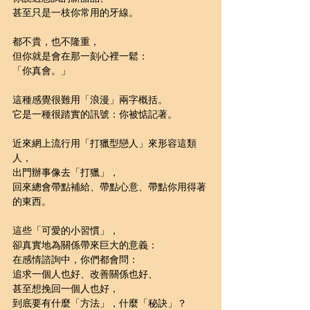
甚至只是一枝你常用的牙線。
都不貴，也不隆重，
但你就是會在那一刻心裡一鬆：
「你真會。」
這種感覺很難用「浪漫」兩字概括。
它是一種很踏實的訊號：你被惦記著。
近來網上流行用「打獵型戀人」來形容這類
人，
出門辦事像去「打獵」，
回來總會帶點補給、帶點心意、帶點你用得著
的東西。
這些「可愛的小習慣」，
卻真實地為關係帶來巨大的意義：
在感情諮詢中，你們都會問：
追求一個人也好、改善關係也好、
甚至想挽回一個人也好，
到底要有什麼「方法」，什麼「秘訣」？