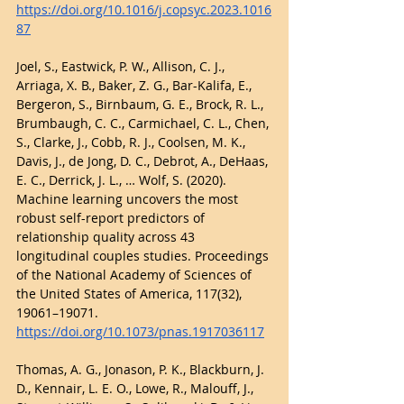
https://doi.org/10.1016/j.copsyc.2023.1016
87
Joel, S., Eastwick, P. W., Allison, C. J., 
Arriaga, X. B., Baker, Z. G., Bar-Kalifa, E., 
Bergeron, S., Birnbaum, G. E., Brock, R. L., 
Brumbaugh, C. C., Carmichael, C. L., Chen, 
S., Clarke, J., Cobb, R. J., Coolsen, M. K., 
Davis, J., de Jong, D. C., Debrot, A., DeHaas, 
E. C., Derrick, J. L., … Wolf, S. (2020). 
Machine learning uncovers the most 
robust self-report predictors of 
relationship quality across 43 
longitudinal couples studies. Proceedings 
of the National Academy of Sciences of 
the United States of America, 117(32), 
19061–19071. 
https://doi.org/10.1073/pnas.1917036117
Thomas, A. G., Jonason, P. K., Blackburn, J. 
D., Kennair, L. E. O., Lowe, R., Malouff, J., 