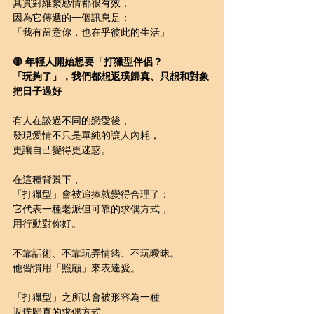
其實對維繫感情都很有效，
因為它傳遞的一個訊息是：
「我有留意你，也在乎彼此的生活」
🔴 年輕人開始想要「打獵型伴侶？ 
「玩夠了」，我們都想返璞歸真、只想和對象
把日子過好
有人在談過不同的戀愛後，
發現愛情不只是單純的讓人
內耗
，
更讓自己變得更迷惑。
在這種背景下，
「打獵型」會被追捧就變得合理了：
它代表一種老派但可靠的求偶方式，
用行動對你好。
不靠話術、不靠玩弄情緒、不玩曖昧。
他習慣用「照顧」來表達愛。
「打獵型」之所以會被形容為一種
返璞歸真的求偶方式，