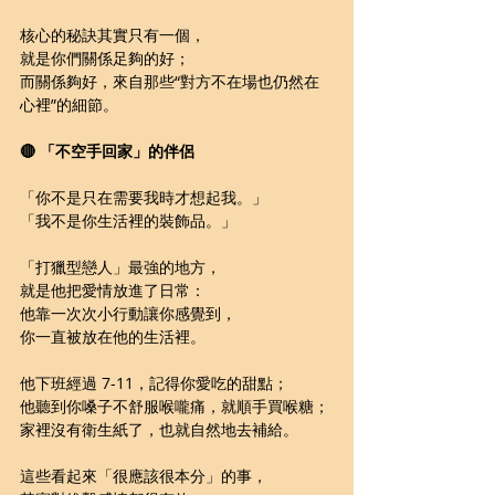
核心的秘訣其實只有一個，
就是你們關係足夠的好；
而關係夠好，來自那些“對方不在場也仍然在
心裡”的細節。
🔴 「不空手回家」的伴侶
「你不是只在需要我時才想起我。」
「我不是你生活裡的裝飾品。」
「打獵型戀人」最強的地方，
就是他把愛情放進了日常：
他靠一次次小行動讓你感覺到，
你一直被放在他的生活裡。
他下班經過 7-11，記得你愛吃的甜點；
他聽到你
嗓子不舒服
喉嚨痛，就順手買喉糖；
家裡沒有衛生紙了，也就自然地去補給。
這些看起來「很應該很本分」的事，