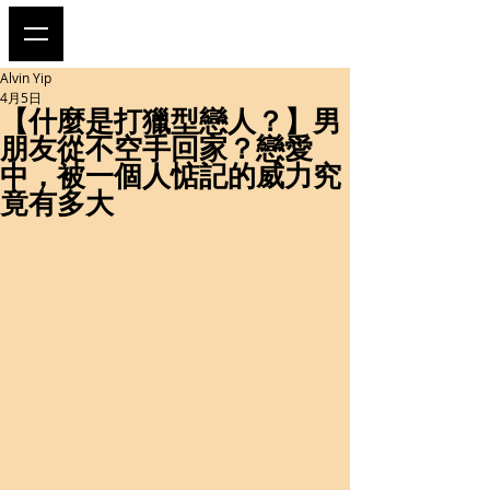
Alvin Yip
4月5日
【什麼是打獵型戀人？】男
朋友從不空手回家？戀愛
中，被一個人惦記的威力究
竟有多大