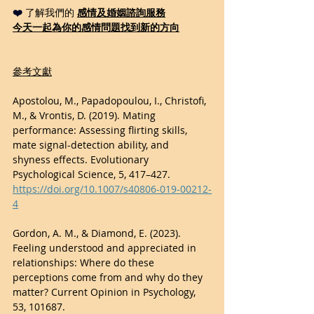
❤️ 
了解我們的 
感情及婚姻諮詢服務
今天一起為你的感情問題找到新的方向
參考文獻
Apostolou, M., Papadopoulou, I., Christofi, 
M., & Vrontis, D. (2019). Mating 
performance: Assessing flirting skills, 
mate signal-detection ability, and 
shyness effects. Evolutionary 
Psychological Science, 5, 417–427. 
https://doi.org/10.1007/s40806-019-00212-
4
Gordon, A. M., & Diamond, E. (2023). 
Feeling understood and appreciated in 
relationships: Where do these 
perceptions come from and why do they 
matter? Current Opinion in Psychology, 
53, 101687. 