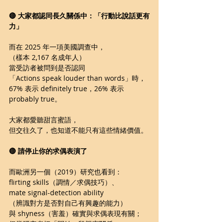
🔴 大家都認同長久關係中：「行動比說話更有
力」
而在 2025 年一項美國調查中，
（樣本 2,167 名成年人）
當受訪者被問到是否認同
「Actions speak louder than words」時，
67% 表示 definitely true，26% 表示 
probably true。 
大家都愛聽甜言蜜語，
但交往久了，也知道不能只有這些情緒價值。
🔴 請停止你的求偶表演了
而歐洲另一個（2019）研究也看到：
flirting skills（調情／求偶技巧）、
mate signal-detection ability
（辨識對方是否對自己有興趣的能力）
與 shyness（害羞）確實與求偶表現有關；