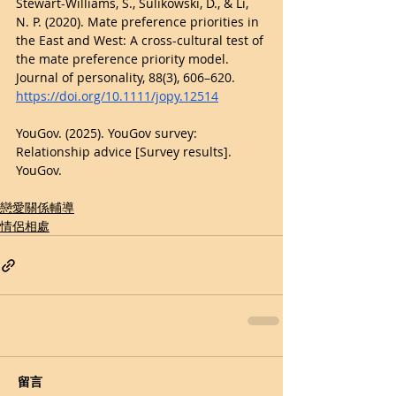
Stewart-Williams, S., Sulikowski, D., & Li, 
N. P. (2020). Mate preference priorities in 
the East and West: A cross-cultural test of 
the mate preference priority model. 
Journal of personality, 88(3), 606–620. 
https://doi.org/10.1111/jopy.12514
YouGov. (2025). YouGov survey: 
Relationship advice [Survey results]. 
YouGov.
戀愛關係輔導
情侶相處
留言