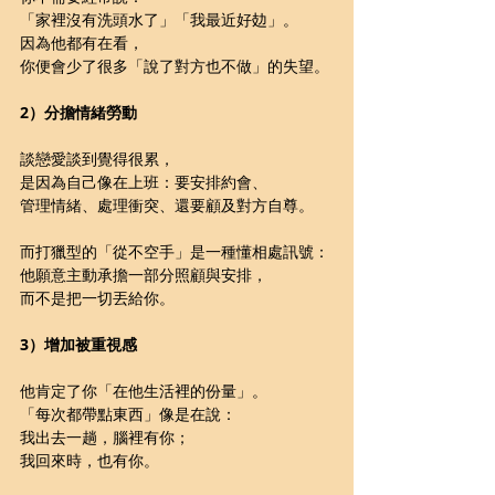
「家裡沒有洗頭水了」「我最近好攰」。
因為他都有在看，
你便會少了很多「說了對方也不做」的失望。
2）分擔情緒勞動
談戀愛談到覺得很累，
是因為自己像在上班：要安排約會、
管理情緒、處理衝突、還要顧及對方自尊。
而打獵型的「從不空手」是一種懂相處訊號：
他願意主動承擔一部分照顧與安排，
而不是把一切丟給你。
3）增加被重視感
他肯定了你「在他生活裡的份量」。
「每次都帶點東西」像是在說：
我出去一趟，腦裡有你；
我回來時，也有你。