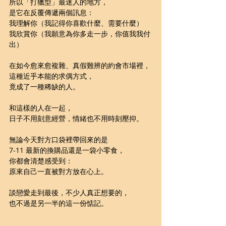
所以「打獵型」最迷人的地方，
是它在反覆傳遞兩個訊息： 
我理解你（我記得你喜歡什麼、需要什麼）
我欣賞你（我願意為你多走一步，你值我我付
出）
在如今愈來愈複雜、真假難辨的約會市場裡，
這種近乎本能的求偶方式，
竟成了一種稀缺的人。
和這樣的人在一起，
日子不用刻意經營，情緒也不用時刻壓抑。
無論今天對方口袋裡帶回來的是
7-11 最新的換購品還是一袋小零食，
你都會清楚感受到：
原來自己一直被對方放在心上。
談戀愛走到最後，不少人真正想要的，
也不過是另一半的這一份惦記。