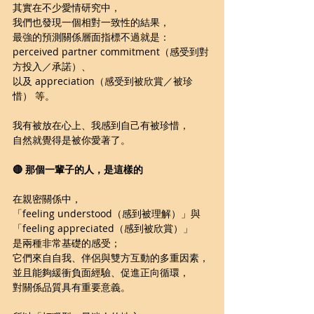
其實在不少愛情研究中，
我們也發現一個相對一致性的結果，
最強的預測關係層面指標不過就是：
perceived partner commitment（感受到對
方投入／承諾）、
以及 appreciation（感受到被欣賞／被珍
惜） 等。
我有被放在心上、我感到自己有被珍惜，
自然就覺得是被你愛著了。
🔴 那個一輩子的人，是這樣的
在親密關係中，
「feeling understood（感到被理解）」與
「feeling appreciated（感到被欣賞）」
是兩種非常基礎的感受；
它們來自自我、伴侶與雙方互動的多重因素，
並且能夠緩衝負面經驗、促進正向循環，
對關係品質具有重要意義。