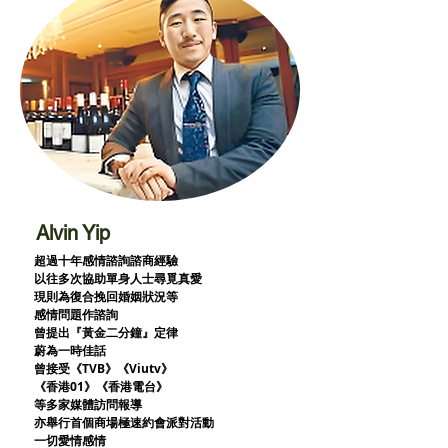
Alvin Yip
超過十年感情諮詢諮商經驗
以往多次協助單身人士尋覓真愛
現則為復合挽回婚姻狀況等
感情問題作諮詢
曾提出『黃金二分鐘』定律
蔚為一時佳話
曾接受《TVB》《Viutv》
《香港01》
《香港電台》
等多家媒體訪問報導
亦舉行首個商場極速約會派對活動
一切愛情感情