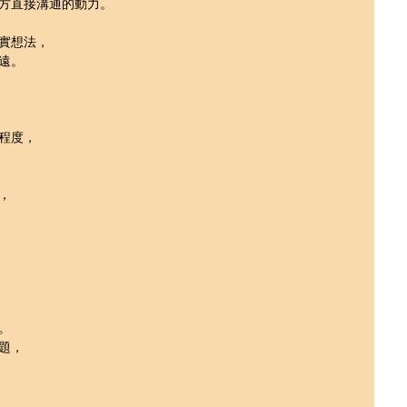
方直接溝通的動力。
實想法，
遠。
程度，
，
。
題，