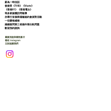
蔚為一時佳話
曾接受《TVB》《Viutv》
《香港01》
《香港電台》
等多家媒體訪問報導
亦舉行首個商場極速約會派對活動
一切愛情感情
婚姻疑問第三者婚外情出軌問題
歡迎預約諮詢
最新消息和兩性影片
都在 instagram
立刻追蹤我們