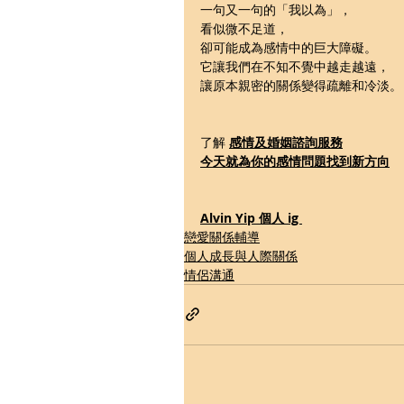
一句又一句的「我以為」，
看似微不足道，
卻可能成為感情中的巨大障礙。
它讓我們在不知不覺中越走越遠，
讓原本親密的關係變得疏離和冷淡。
了解 
感情及婚姻諮詢
服務
今天就為你的感情問題
找到新方向
Alvin Yip 個人 ig 
戀愛關係輔導
個人成長與人際關係
情侶溝通