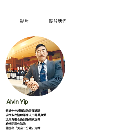
影片
關於我們
Alvin Yip
超過十年感情諮詢諮商經驗
以往多次協助單身人士尋覓真愛
現則為復合挽回婚姻狀況等
感情問題作諮詢
曾提出『黃金二分鐘』定律