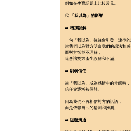
例如在生育話題上比較常見。
🤔 
「我以為」的影響
➡️ 
增加誤解
一句「我以為」往往會引發一連串的
當我們以為對方明白我們的想法和感
而對方卻並不理解，
這會讓雙方產生誤解和不滿。
➡️ 
削弱信任
當「我以為」成為感情中的常態時，
信任會逐漸被侵蝕。
因為我們不再相信對方的話語，
而是依賴自己的猜測和推測。
➡️ 
阻礙溝通