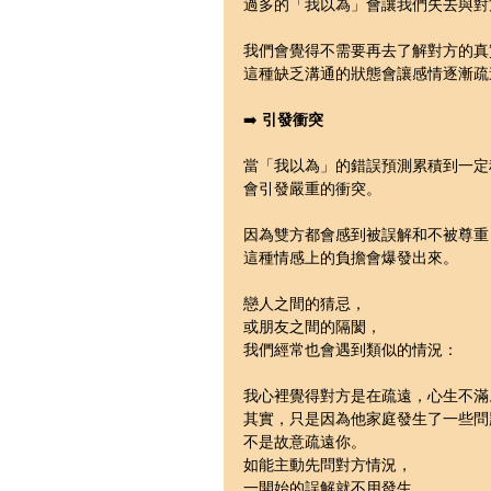
過多的「我以為」會讓我們失去與對
我們會覺得不需要再去了解對方的真
這種缺乏溝通的狀態會讓感情逐漸疏
➡️ 
引發衝突
當「我以為」的錯誤預測累積到一定
會引發嚴重的衝突。
因為雙方都會感到被誤解和不被尊重
這種情感上的負擔會爆發出來。
戀人之間的猜忌，
或朋友之間的隔閡，
我們經常也會遇到類似的情況：
我心裡覺得對方是在疏遠，心生不滿
其實，只是因為他家庭發生了一些問
不是故意疏遠你。
如能主動先問對方情況，
一開始的誤解就不用發生。