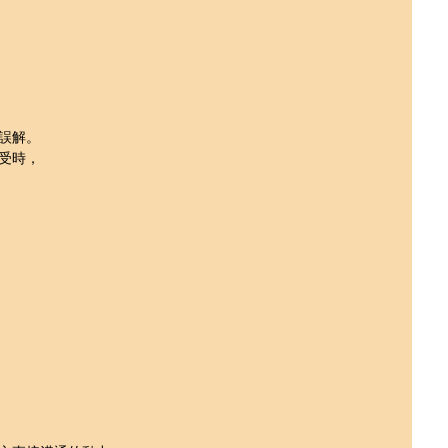
誤解。
受時，