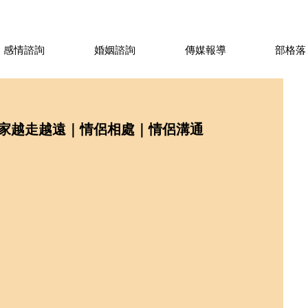
感情諮詢
婚姻諮詢
傳媒報導
部格落
家越走越遠｜情侶相處｜情侶溝通