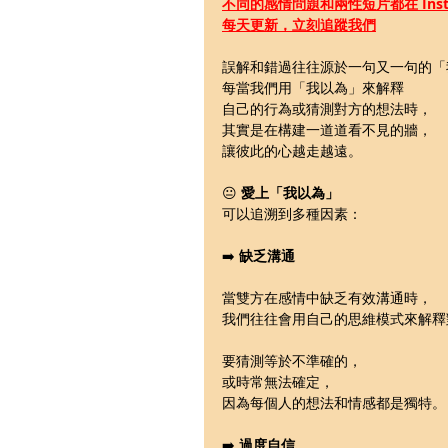
不同的感情問題和兩性短片都在 Insta
每天更新，立刻追蹤我們
誤解和錯過往往源於一句又一句的「
每當我們用「我以為」來解釋
自己的行為或猜測對方的想法時，
其實是在構建一道道看不見的牆，
讓彼此的心越走越遠。
😐 
愛上「我以為」
可以追溯到多種因素：
➡️ 
缺乏溝通
當雙方在感情中缺乏有效溝通時，
我們往往會用自己的思維模式來解釋
要猜測等於不準確的，
或時常無法確定，
因為每個人的想法和情感都是獨特。
➡️ 
過度自信