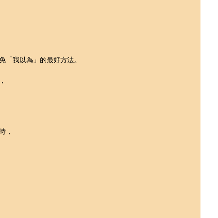
免「我以為」的最好方法。
，
時，