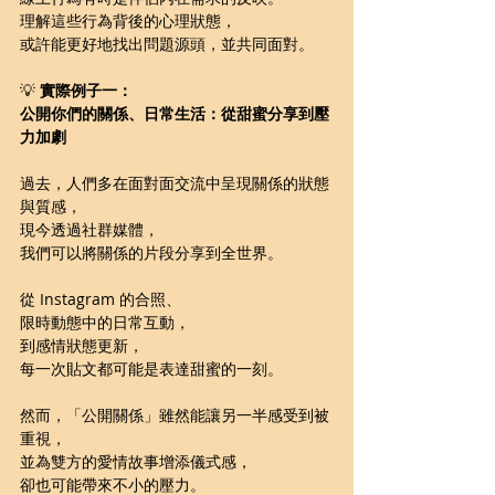
理解這些行為背後的心理狀態，
或許能更好地找出問題源頭，並共同面對。
💡 
實際例子一：
公開你們的關係、日常生活：從甜蜜分享到壓
力加劇
過去，人們多在面對面交流中呈現關係的狀態
與質感，
現今透過社群媒體，
我們可以將關係的片段分享到全世界。
從 Instagram 的合照、
限時動態中的日常互動，
到感情狀態更新，
每一次貼文都可能是表達甜蜜的一刻。
然而，「公開關係」雖然能讓另一半感受到被
重視，
並為雙方的愛情故事增添儀式感，
卻也可能帶來不小的壓力。