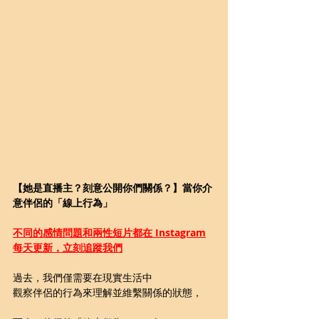
【她是直播主？刻意公開你們關係？】當你介
意伴侶的「線上行為」
不同的感情問題和兩性短片都在 Instagram
每天更新，立刻追蹤我們
過去，我們僅需要在現實生活中
觀察伴侶的行為來理解並維繫關係的狀態，