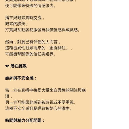
便可能帶來特殊的情感張力。
播主與觀眾實時交流，
觀眾的讚美、
打賞與互動容易激發自我價值感與成就感。
然而，對於已有伴侶的人而言，
這種從異性觀眾而來的「虛擬關注」，
可能衝擊關係的信任與邊界。
💔 
潛在挑戰
嫉妒與不安全感：
當一方在直播中接受大量來自異性的關注與稱
讚，
另一方可能因此感到被忽視或不受重視。
這種不安全感容易導致嫉妒心的滋生。
時間與精力分配問題：