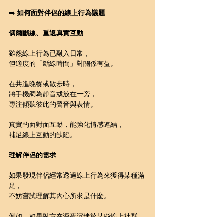
➡️ 
如何面對伴侶的線上行為議題
偶爾斷線、重返真實互動
雖然線上行為已融入日常，
但適度的「斷線時間」對關係有益。
在共進晚餐或散步時，
將手機調為靜音或放在一旁，
專注傾聽彼此的聲音與表情。
真實的面對面互動，能強化情感連結，
補足線上互動的缺陷。
理解伴侶的需求
如果發現伴侶經常透過線上行為來獲得某種滿
足，
不妨嘗試理解其內心所求是什麼。
例如，如果對方在深夜沉迷於某些線上社群，