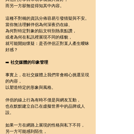
而另一方卻無從得知其中內容。
這種不對稱的資訊分佈容易引發猜疑與不安。
當你無法理解伴侶為何深夜仍在線、
為何對特定對象的貼文特別熱衷點讚，
或者為何在私訊裡展現不同的樣貌，
就可能開始懷疑：是否伴侶正對某人產生曖昧
好感？
➡️ 
社交媒體的印象管理
事實上，在社交媒體上我們常會精心挑選呈現
的內容，
以塑造特定的形象與風格。
伴侶的線上行為有時不僅是與網友互動，
也在默默建立自己在虛擬世界中的品牌或人
設。
如果一方在網路上展現的性格與私下不符，
另一方可能感到陌生，