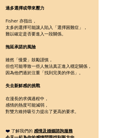
過多選擇或帶來壓力
Fisher 亦指出，
太多的選擇可能讓人陷入「選擇困難症」，
難以確定是否要進入一段關係。
拖延承諾的風險
雖然「慢愛」鼓勵謹慎，
但也可能導致一些人無法真正進入穩定關係，
因為他們過於注重「找到完美的伴侶」。
失去新鮮感的挑戰
在漫長的求偶過程中，
感情的熱度可能減弱，
對雙方維持吸引力提出了更高的要求。
❤️ 
了解我們的 
感情及婚姻諮詢
服務
今天一起為你的感情問題
找到新方向