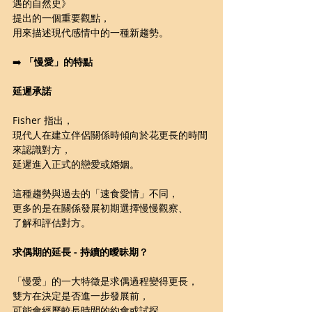
遇的自然史》
提出的一個重要觀點，
用來描述現代感情中的一種新趨勢。
➡️ 
「慢愛」的特點
延遲承諾
Fisher 指出，
現代人在建立伴侶關係時傾向於花更長的時間
來認識對方，
延遲進入正式的戀愛或婚姻。
這種趨勢與過去的「速食愛情」不同，
更多的是在關係發展初期選擇慢慢觀察、
了解和評估對方。
求偶期的延長 - 持續的曖昧期？
「慢愛」的一大特徵是求偶過程變得更長，
雙方在決定是否進一步發展前，
可能會經歷較長時間的約會或試探。