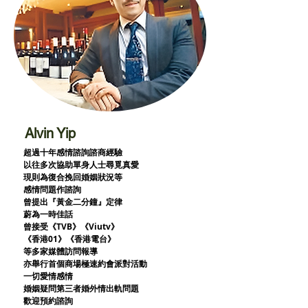
Alvin Yip
超過十年感情諮詢諮商經驗
以往多次協助單身人士尋覓真愛
現則為復合挽回婚姻狀況等
感情問題作諮詢
曾提出『黃金二分鐘』定律
蔚為一時佳話
曾接受《TVB》《Viutv》
《香港01》
《香港電台》
等多家媒體訪問報導
亦舉行首個商場極速約會派對活動
一切愛情感情
婚姻疑問第三者婚外情出軌問題
歡迎預約諮詢