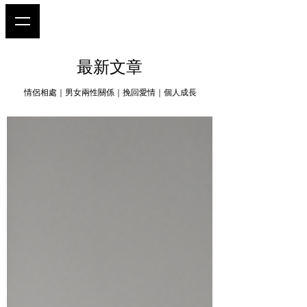
最新文章
情侶相處｜男女兩性關係｜挽回愛情｜個人成長