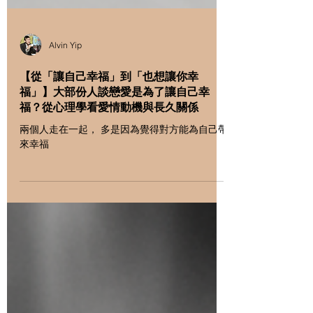
Alvin Yip
【從「讓自己幸福」到「也想讓你幸
福」】大部份人談戀愛是為了讓自己幸
福？從心理學看愛情動機與長久關係
兩個人走在一起， 多是因為覺得對方能為自己帶
來幸福