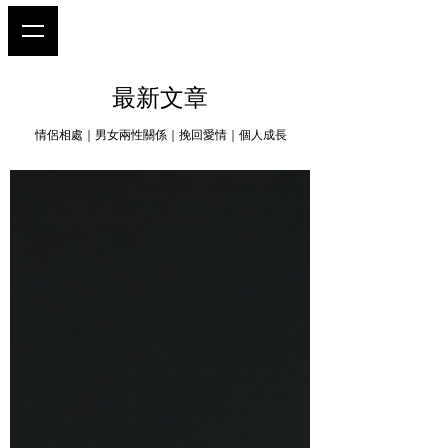
最新文章
情侶相處｜男女兩性關係｜挽回愛情｜個人成長